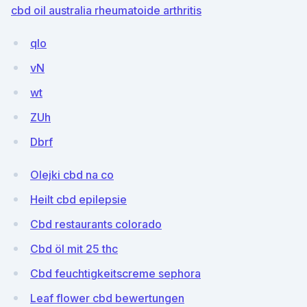
cbd oil australia rheumatoide arthritis
qIo
vN
wt
ZUh
Dbrf
Olejki cbd na co
Heilt cbd epilepsie
Cbd restaurants colorado
Cbd öl mit 25 thc
Cbd feuchtigkeitscreme sephora
Leaf flower cbd bewertungen