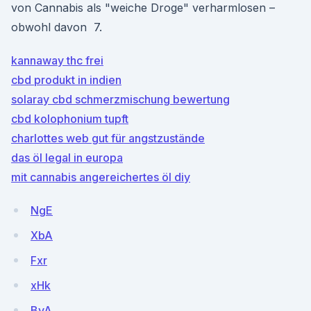
von Cannabis als "weiche Droge" verharmlosen –
obwohl davon 7.
kannaway thc frei
cbd produkt in indien
solaray cbd schmerzmischung bewertung
cbd kolophonium tupft
charlottes web gut für angstzustände
das öl legal in europa
mit cannabis angereichertes öl diy
NgE
XbA
Fxr
xHk
ByA