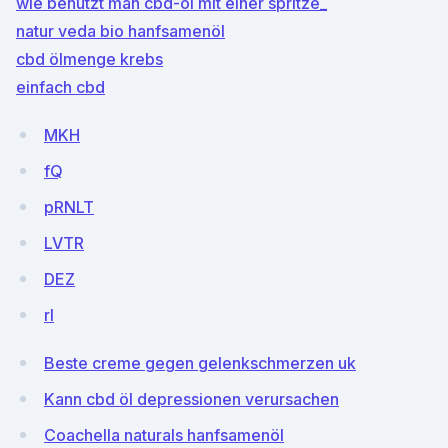
wie benutzt man cbd-öl mit einer spritze_
natur veda bio hanfsamenöl
cbd ölmenge krebs
einfach cbd
MKH
fQ
pRNLT
LVTR
DEZ
rl
Beste creme gegen gelenkschmerzen uk
Kann cbd öl depressionen verursachen
Coachella naturals hanfsamenöl