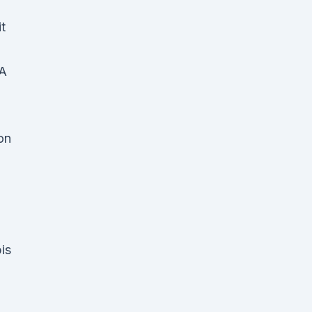
t
.A
on
is