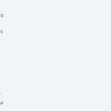
20
ws
f
ur