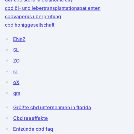
cbd öl- und lebertransplantationspatienten
cbdvaperus überprüfung
cbd honiggesellschaft
ENnZ
SL
ZO
sL
oX
qm
Größte cbd unternehmen in florida
Cbd teeeffekte
Entzünde cbd faq