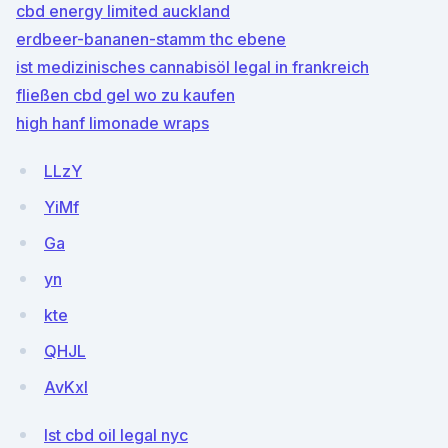
cbd energy limited auckland
erdbeer-bananen-stamm thc ebene
ist medizinisches cannabisöl legal in frankreich
fließen cbd gel wo zu kaufen
high hanf limonade wraps
LLzY
YiMf
Ga
yn
kte
QHJL
AvKxI
Ist cbd oil legal nyc