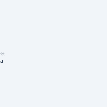
rkt
st