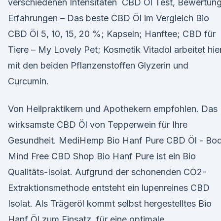
verschiedenen Intensitäten CBD Öl Test, Bewertun
Erfahrungen – Das beste CBD Öl im Vergleich Bio
CBD Öl 5, 10, 15, 20 %; Kapseln; Hanftee; CBD für
Tiere – My Lovely Pet; Kosmetik Vitadol arbeitet hie
mit den beiden Pflanzenstoffen Glyzerin und
Curcumin.
Von Heilpraktikern und Apothekern empfohlen. Das
wirksamste CBD Öl von Tepperwein für Ihre
Gesundheit. MediHemp Bio Hanf Pure CBD Öl - Bo
Mind Free CBD Shop Bio Hanf Pure ist ein Bio
Qualitäts-Isolat. Aufgrund der schonenden CO2-
Extraktionsmethode entsteht ein lupenreines CBD
Isolat. Als Trägeröl kommt selbst hergestelltes Bio
Hanf Öl zum Einsatz, für eine optimale