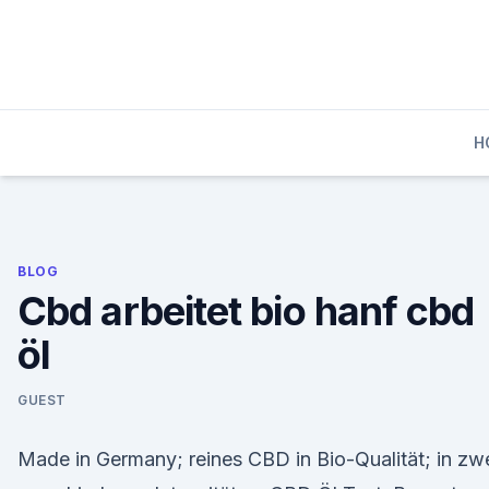
Skip
to
content
H
BLOG
Cbd arbeitet bio hanf cbd
öl
GUEST
Made in Germany; reines CBD in Bio-Qualität; in zw