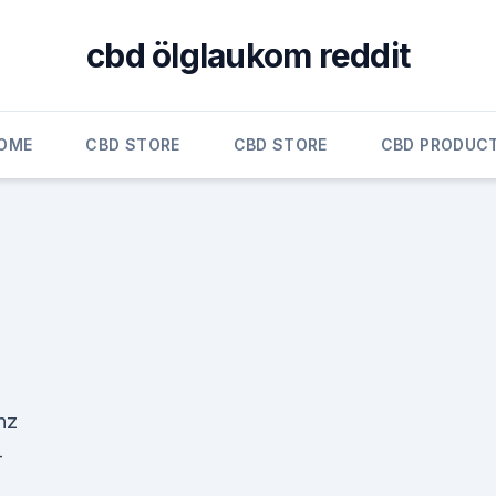
cbd ölglaukom reddit
OME
CBD STORE
CBD STORE
CBD PRODUC
nz
-