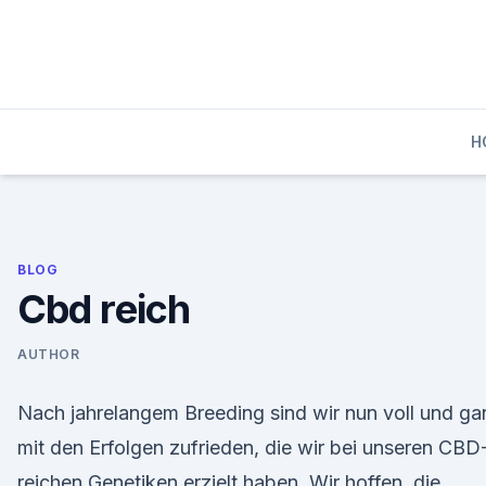
Skip
to
content
H
BLOG
Cbd reich
AUTHOR
Nach jahrelangem Breeding sind wir nun voll und ga
mit den Erfolgen zufrieden, die wir bei unseren CBD
reichen Genetiken erzielt haben. Wir hoffen, die