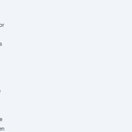
or
s
e
e
en