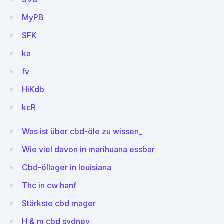
MyPB
SFK
ka
fv
HiKdb
kcR
Was ist über cbd-öle zu wissen_
Wie viel davon in marihuana essbar
Cbd-öllager in louisiana
Thc in cw hanf
Stärkste cbd mager
H & m cbd sydney