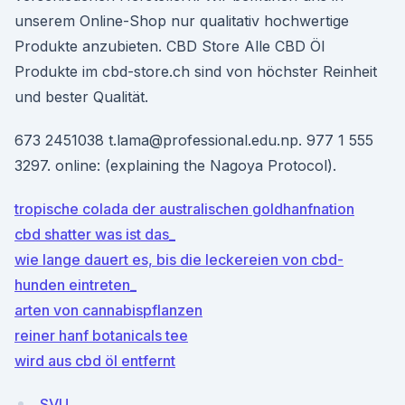
unserem Online-Shop nur qualitativ hochwertige
Produkte anzubieten. CBD Store Alle CBD Öl
Produkte im cbd-store.ch sind von höchster Reinheit
und bester Qualität.
673 2451038 t.lama@professional.edu.np. 977 1 555
3297. online:
(explaining the Nagoya Protocol).
tropische colada der australischen goldhanfnation
cbd shatter was ist das_
wie lange dauert es, bis die leckereien von cbd-
hunden eintreten_
arten von cannabispflanzen
reiner hanf botanicals tee
wird aus cbd öl entfernt
SVU