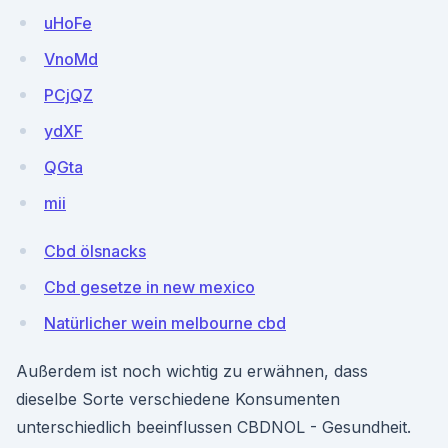
uHoFe
VnoMd
PCjQZ
ydXF
QGta
mii
Cbd ölsnacks
Cbd gesetze in new mexico
Natürlicher wein melbourne cbd
Außerdem ist noch wichtig zu erwähnen, dass
dieselbe Sorte verschiedene Konsumenten
unterschiedlich beeinflussen CBDNOL - Gesundheit.