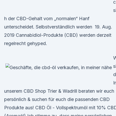
c
s
h der CBD-Gehalt vom „normalen“ Hanf
unterscheidet. Selbstverständlich werden 19. Aug.
2019 Cannabidiol-Produkte (CBD) werden derzeit
regelrecht gehyped.
W
s
d
I
unserem CBD Shop Trier & Wadrill beraten wir euch
persönlich & suchen für euch die passenden CBD
Produkte aus! CBD Öl - Vollspektrumöl mit 10% CB
(Aromaöl) Ich stimme zu, dass meine persönlichen