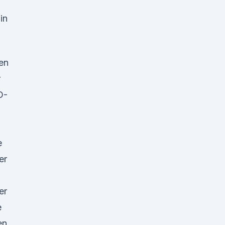
in
nen
r
D-
e
er
er
e
en