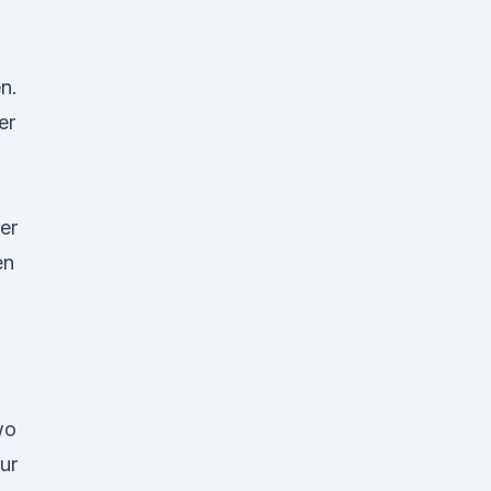
n.
er
er
en
wo
ur