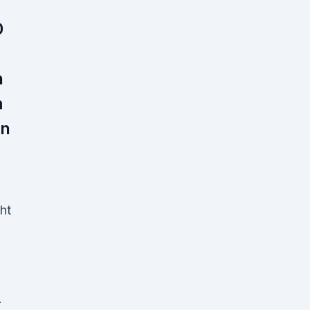
0
n
m
on
ht
.