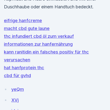
Duschhaube oder einem Handtuch bedeckt.
eifrige hanfcreme
macht cbd gute laune
thc infundiert cbd öl zum verkauf
informationen zur hanfernährung
kann ranitidin ein falsches positiv für thc
verursachen
hat hanfprotein thc
cbd für gvhd
yeQm
XVj