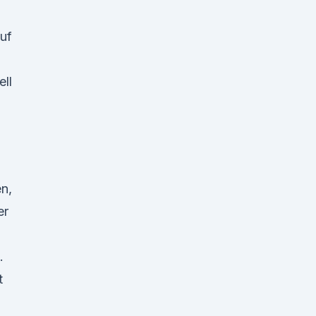
uf
ell
n,
er
.
t