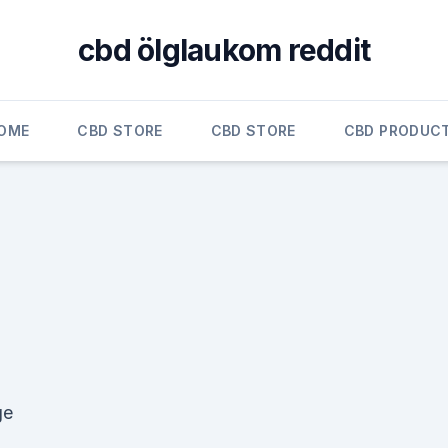
cbd ölglaukom reddit
OME
CBD STORE
CBD STORE
CBD PRODUC
ge