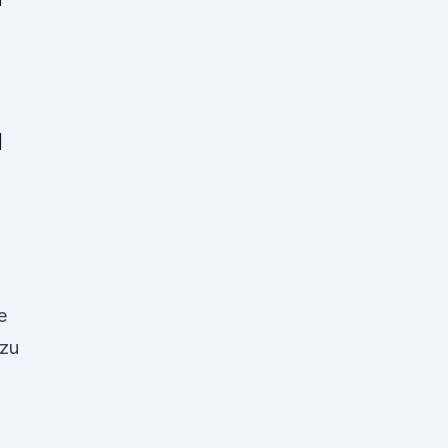
l
d
e
 zu