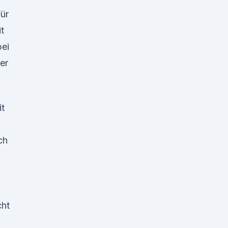
ür
t
bei
er
it
ch
cht