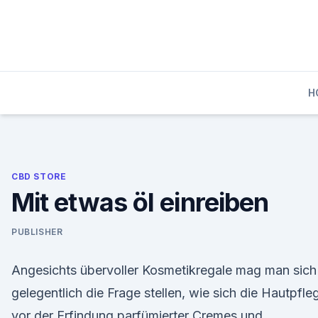
Skip
to
content
H
CBD STORE
Mit etwas öl einreiben
PUBLISHER
Angesichts übervoller Kosmetikregale mag man sich
gelegentlich die Frage stellen, wie sich die Hautpfle
vor der Erfindung parfümierter Cremes und